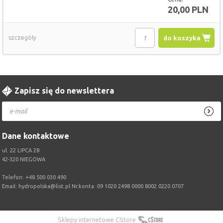
20,00 PLN
szczegóły
do koszyka
Zapisz się do newslettera
Dane kontaktowe
ul. 22 LIPCA 28
42-320 NIEGOWA
Telefon:
+48 500 030 490
Email:
hydropolska@list.pl
Nr.konta :09 1020 2498 0000 8002 0220 0707
Sklepy internetowe CStore