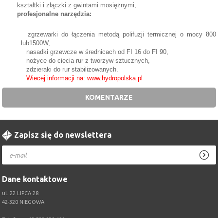
kształtki i złączki z gwintami mosiężnymi,
profesjonalne narzędzia:
zgrzewarki do łączenia metodą polifuzji termicznej o mocy 800
lub1500W,
nasadki grzewcze w średnicach od FI 16 do FI 90,
nożyce do cięcia rur z tworzyw sztucznych,
zdzieraki do rur stabilizowanych.
Wiecej informacji na: www.hydropolska.pl
KOMENTARZE
Zapisz się do newslettera
Dane kontaktowe
ul. 22 LIPCA 28
42-320 NIEGOWA