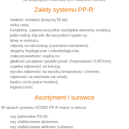
Zalety systemu PP-R:
trwałość instalacji (powyżej 50 lat),
niska cena,
kompletny, zawiera wszystkie niezbędne elementy instalacji,
jeden rodzaj złączek dla wszystkich typów rur,
łatwy w montażu,
odporny na inkrustację (zarastanie kamieniem),
obojętny fizjologicznie i mikrobiologicznie,
mała przewodność cieplna rur,
gładkość przepływu (współczynnik chropowatości 0,007mm),
zupełna odporność na korozję,
wysoka odporność na wysoką temperaturę i ciśnienie,
odporność na tworzenie się osadu,
bardzo cicha praca instalacji,
higieniczność.
Asortyment i surowce
W ramach systemu VESBO PP-R mamy w ofercie:
rury jednorodne PN-20,
rury stabilizowane aluminium,
rury stabilizowane włóknem szklanym,