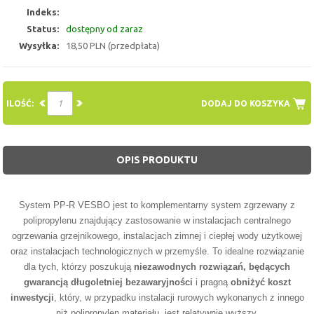
Indeks:
Status:
dostępny od zaraz
Wysyłka:
18,50 PLN (przedpłata)
ILOŚĆ:
DODAJ DO KOSZYKA
OPIS PRODUKTU
System PP-R VESBO jest to komplementarny system zgrzewany z
polipropylenu znajdujący zastosowanie w instalacjach centralnego
ogrzewania grzejnikowego, instalacjach zimnej i ciepłej wody użytkowej
oraz instalacjach technologicznych w przemyśle. To idealne rozwiązanie
dla tych, którzy poszukują
niezawodnych rozwiązań, będących
gwarancją długoletniej bezawaryjności
i pragną
obniżyć koszt
inwestycji
, który, w przypadku instalacji rurowych wykonanych z innego
niż polipropylen materiału, jest relatywnie wyższy.