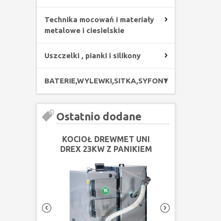
Technika mocowań i materiały
metalowe i ciesielskie
Uszczelki , pianki i silikony
BATERIE,WYLEWKI,SITKA,SYFONY
Ostatnio dodane
KOCIOŁ DREWMET UNI
KOCIOŁ DRE
DREX 23KW Z PANIKIEM
DREX 18KW Z
PELLOTOWYM
PELLO