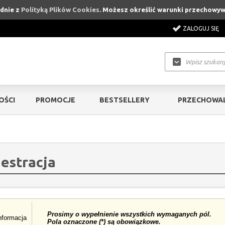
odnie z
Polityką Plików Cookies
. Możesz określić warunki przechowyw
ZALOGUJ SIĘ
OŚCI
PROMOCJE
BESTSELLERY
PRZECHOWAL
jestracja
Prosimy o wypełnienie wszystkich wymaganych pól.
nformacja
Pola oznaczone (*) są obowiązkowe.