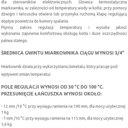
dla sterowników elektronicznych. Głowica termostatyczna
miarkownika, w zależności od temperatury wody w kotle, przy pomocy
dźwigni i łańcuszka otwiera lub przymyka ruchomą klapę regulującą
dopływ powietrza do komory spalania.
Płynny zakres regulacji temperatury i wysoka jakość
wykonania zapewnia komfortową obsługę kotła i duże oszczędności
paliwa stałego.
ŚREDNICA GWINTU MIARKOWNIKA CIĄGU WYNOSI 3/4"
Miarkownik działa przy wykorzystaniu bimetalu, który pracuje pod
wpływem zmian temperatur.
POLE REGULACJI WYNOSI OD 30 °C DO 100 °C.
PRZESUNIĘCIE ŁAŃCUSZKA WYNOSI OKOŁO:
- 12 mm /10 °C przy wysięgu ramienia na 190 mm, dla mocy użytecznej
1 kg
- 7 mm /10 °C przy wysięgu ramienia na 115 mm, dla mocy użytecznej
1,6 kg