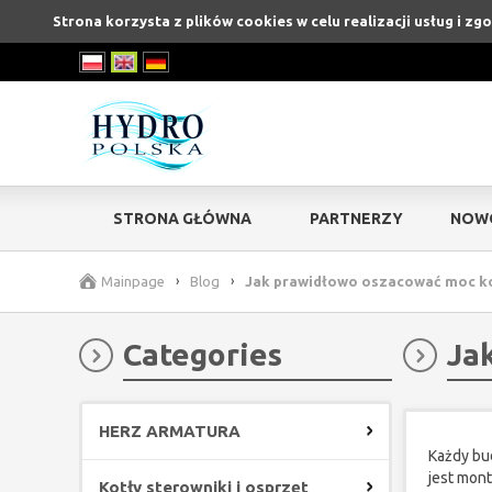
Strona korzysta z plików cookies w celu realizacji usług i zg
STRONA GŁÓWNA
PARTNERZY
NOW
Mainpage
›
Blog
›
Jak prawidłowo oszacować moc k
Categories
Ja
HERZ ARMATURA
Każdy bu
jest mon
Kotły sterowniki i osprzęt