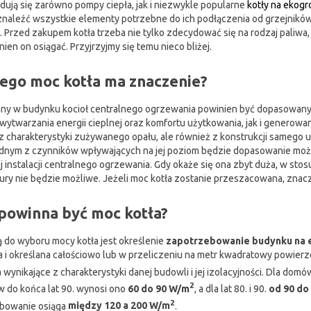
jdują się zarówno pompy ciepła, jak i niezwykle popularne
kotły na ekog
znaleźć wszystkie elementy potrzebne do ich podłączenia od grzejników
Przed zakupem kotła trzeba nie tylko zdecydować się na rodzaj paliwa, j
nien on osiągać. Przyjrzyjmy się temu nieco bliżej.
ego moc kotła ma znaczenie?
y w budynku kocioł centralnego ogrzewania powinien być dopasowany
wytwarzania energii cieplnej oraz komfortu użytkowania, jak i generow
 z charakterystyki zużywanego opału, ale również z konstrukcji samego u
ednym z czynników wpływających na jej poziom będzie dopasowanie moż
ej instalacji centralnego ogrzewania. Gdy okaże się ona zbyt duża, w st
ury nie będzie możliwe. Jeżeli moc kotła zostanie przeszacowana, zna
powinna być moc kotła?
 do wyboru mocy kotła jest określenie
zapotrzebowanie budynku na 
a i określana całościowo lub w przeliczeniu na metr kwadratowy powierzc
 wynikające z charakterystyki danej budowli i jej izolacyjności. Dla do
2
 do końca lat 90. wynosi ono
60 do 90 W/m
, a dla lat 80. i 90.
od 90 do
2
bowanie osiąga
między 120 a 200 W/m
.