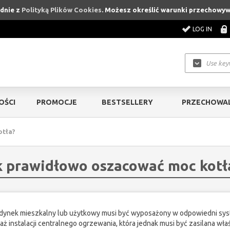
odnie z
Polityką Plików Cookies
. Możesz określić warunki przechowyw
LOG IN
OŚCI
PROMOCJE
BESTSELLERY
PRZECHOWAL
otła?
k prawidłowo oszacować moc kotł
dynek mieszkalny lub użytkowy musi być wyposażony w odpowiedni sys
taż instalacji centralnego ogrzewania, która jednak musi być zasilana