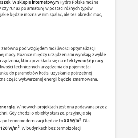
roszek. W sklepie internetowym
Hydro Polska można
 czy rur aż po armaturę w postaci różnych typów
akie będzie można w nim spalać, ale też określić moc,
 zarówno pod względem możliwości optymalizacji
anej mocy. Różnice między urządzeniami wynikają zwykle
rządzenia, która przekłada się na
efektywność pracy
liwości technicznych urządzenia do pojemności
osunku do parametrów kotła, uzyskanie potrzebnej
czna część wytwarzanej energii będzie zmarnowana.
energię
. W nowych projektach jest ona podawana przez
hni. Gdy chodzi o obiekty starsze, przyjmuje się
2
mów po termomodernizacji będzie to
50 W/m
. Dla
2
 120 W/m
. W budynkach bez termoizolacji