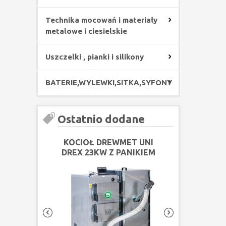
Technika mocowań i materiały
metalowe i ciesielskie
Uszczelki , pianki i silikony
BATERIE,WYLEWKI,SITKA,SYFONY
Ostatnio dodane
KOCIOŁ DREWMET UNI
KOCIOŁ DRE
DREX 23KW Z PANIKIEM
DREX 18KW Z
PELLOTOWYM
PELLO