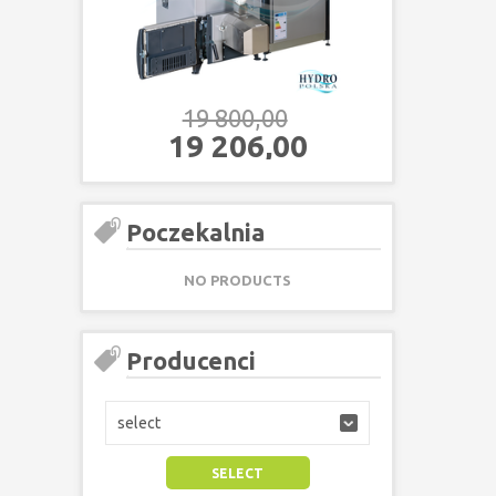
19 800,00
18 60
19 206,00
18 04
Poczekalnia
NO PRODUCTS
Producenci
select