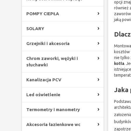
opcji zna
również 
POMPY CIEPŁA
zaworów. 
jaką powi
SOLARY
Dlacz
Grzejniki i akcesoria
Montowan
kosztów 
nie tylko
Chrom zaworki, wężyki i
kotła
. J
słuchawki
istniejąc
temperat
Kanalizacja PCV
Jaka 
Led oświetlenie
Podstawą
architekt
Termometry i manometry
założenia
budynków
Akcesoria łazienkowe wc
zapotrze