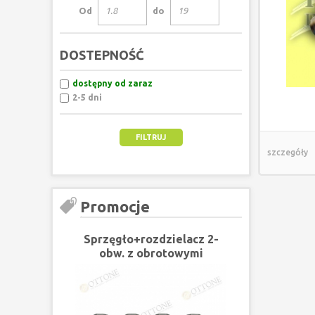
Od
do
DOSTEPNOŚĆ
dostępny od zaraz
2-5 dni
szczegóły
Promocje
Sprzęgło+rozdzielacz 2-
obw. z obrotowymi
przyłączami pod dwie grupy