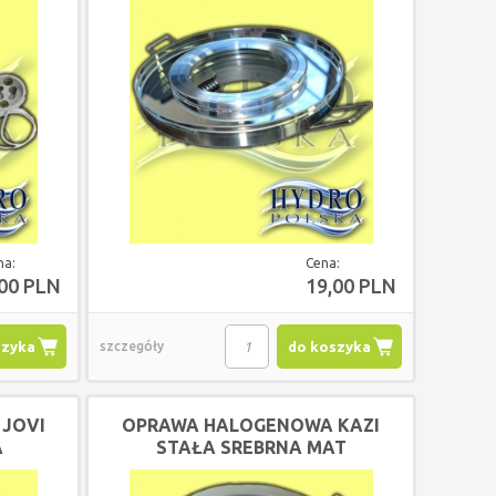
na:
Cena:
,00 PLN
19,00 PLN
szyka
szczegóły
do koszyka
JOVI
OPRAWA HALOGENOWA KAZI
A
STAŁA SREBRNA MAT