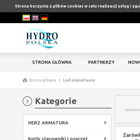
Strona korzysta z plików cookies w celu realizacji usług i zg
STRONA GŁÓWNA
PARTNERZY
NOW
Strona główna
›
Led oświetlenie
Kategorie
Sortowan
HERZ ARMATURA
Żarówk
Kotły sterowniki i osprzęt