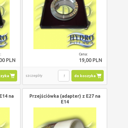
 PANIKIEM
24KW NIE WYMAGA BUFORA
17KW NIE WYM
OWYM
:
Cena:
,00 PLN
19,00 PLN
9 600,00 PLN
8 364,0
00 PLN
szyka
szczegóły
do koszyka
00 PLN
E14 na
Przejściówka (adapter) z E27 na
E14