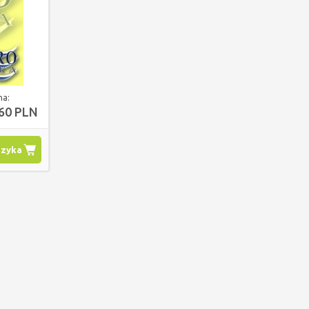
na:
,60 PLN
szyka