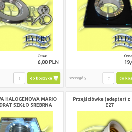
 PANIKIEM
DREX 13KW Z PANIKIEM
DREX 9KW Z
TOWYM
PELLOTOWYM
PELLOT
Cena:
Cena
6,00 PLN
19
00 PLN
17 600,00 PLN
16 600,
do koszyka
szczegóły
do ko
00 PLN
17 072,00 PLN
16 102,
A HALOGENOWA MARIO
Przejściówka (adapter) z 
DRAT SZKŁO SREBRNA
E27