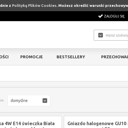
odnie z
Polityką Plików Cookies
. Możesz określić warunki przechowyw
ZALOGUJ SIĘ
OŚCI
PROMOCJE
BESTSELLERY
PRZECHOWAL
domyślne
ie:
a 4W E14 świeczka Biała
Gniazdo halogenowe GU10 