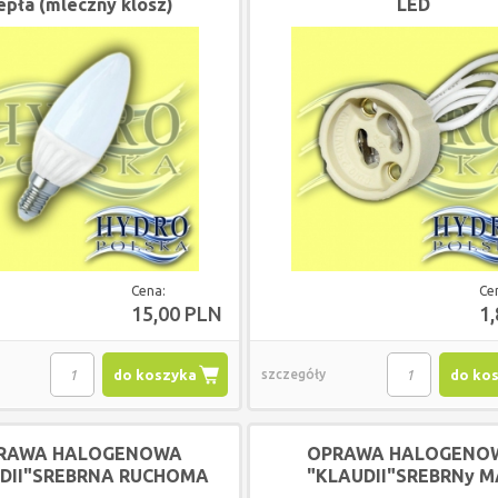
epła (mleczny klosz)
LED
Cena:
Ce
15,00 PLN
1
do koszyka
szczegóły
do ko
RAWA HALOGENOWA
OPRAWA HALOGENO
DII"SREBRNA RUCHOMA
"KLAUDII"SREBRNy M