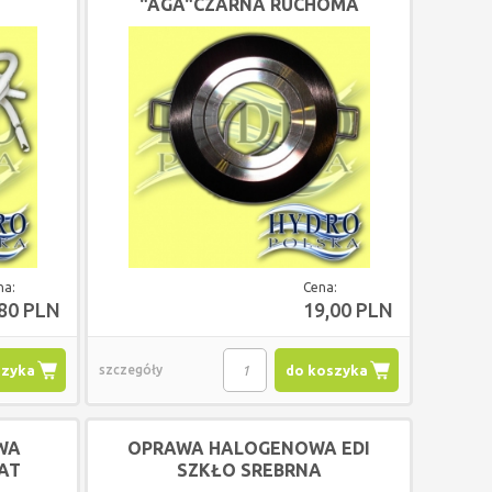
"AGA"CZARNA RUCHOMA
na:
Cena:
,80 PLN
19,00 PLN
szyka
szczegóły
do koszyka
WA
OPRAWA HALOGENOWA EDI
AT
SZKŁO SREBRNA