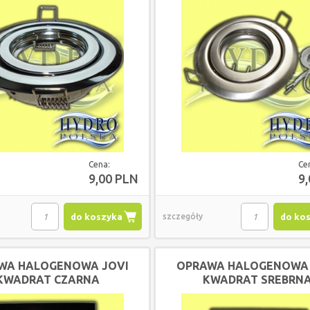
RUCHOMA
Cena:
Ce
9,00 PLN
9
do koszyka
szczegóły
do ko
WA HALOGENOWA JOVI
OPRAWA HALOGENOWA 
KWADRAT CZARNA
KWADRAT SREBRN