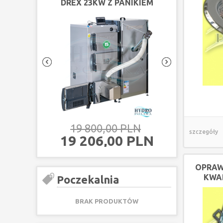
DREX 23KW Z PANIKIEM
DREX 18KW Z
PELLOTOWYM
PELLO
19 800,00 PLN
18 600,
szczegóły
19 206,00 PLN
18 042,
OPRAW
KWA
Poczekalnia
BRAK PRODUKTÓW