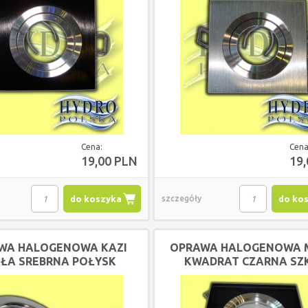
Cena:
Cena
19,00 PLN
19
do koszyka
szczegóły
do ko
WA HALOGENOWA KAZI
OPRAWA HALOGENOWA 
ŁA SREBRNA POŁYSK
KWADRAT CZARNA SZ
WMET UNI
KOCIOŁ DREWMET UNI
KOCIOŁ DRE