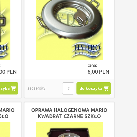
:
Cena:
,00 PLN
6,00 PLN
szyka
szczegóły
do koszyka
MARIO
OPRAWA HALOGENOWA MARIO
KŁO
KWADRAT CZARNE SZKŁO
WMET UNI
KOCIOŁ MPM DS DUO 12-
KOCIOŁ MPM D