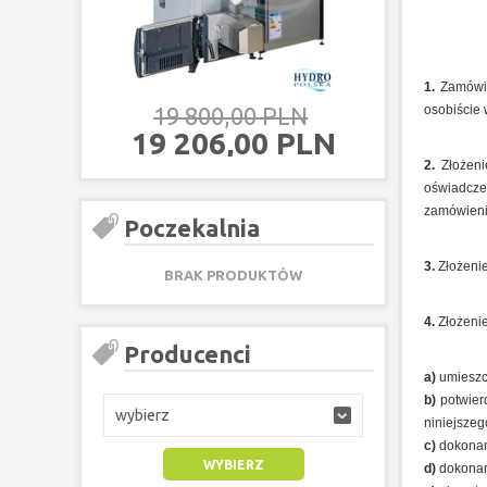
1.
Zamówie
19 800,00 PLN
18 600,
osobiście 
19 206,00 PLN
18 042,
2.
Złożen
oświadcze
zamówieni
Poczekalnia
3.
Złożenie
BRAK PRODUKTÓW
4.
Złożeni
Producenci
a)
umieszcz
b)
potwier
wybierz
niniejsze
c)
dokonan
d)
dokonan