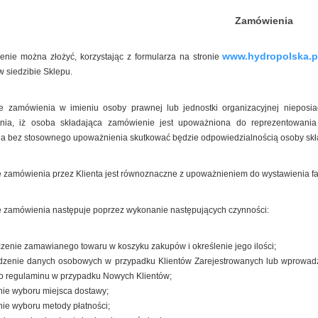
Zamówienia
www.hydropolska.p
nie można złożyć, korzystając z formularza na stronie
00 PLN
w siedzibie Sklepu.
17 600,00 PLN
16 600,
00 PLN
17 072,00 PLN
16 102,
ie zamówienia w imieniu osoby prawnej lub jednostki organizacyjnej nieposi
nia, iż osoba składająca zamówienie jest upoważniona do reprezentowania
a bez stosownego upoważnienia skutkować będzie odpowiedzialnością osoby skład
 zamówienia przez Klienta jest równoznaczne z upoważnieniem do wystawienia fak
e zamówienia następuje poprzez wykonanie następujących czynności:
enie zamawianego towaru w koszyku zakupów i określenie jego ilości;
dzenie danych osobowych w przypadku Klientów Zarejestrowanych lub wprowadzeni
go regulaminu w przypadku Nowych Klientów;
ie wyboru miejsca dostawy;
ie wyboru metody płatności;