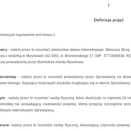
I
Definicja pojęć
niniejszym regulaminie jest mowa o:
dawcy
- należy przez to rozumieć właściciela sklepu internetowego: Mariusza Bez
eza z siedzibą w Myszkowie (42-300), ul. Broniewskiego 17; NIP: 5771806838, R
zej prowadzonej przez Burmistrza miasta Myszkowa.
nternetowy
– należy przez to rozumieć prowadzony przez Sprzedawcę na stroni
wem którego, Kupujący może kupić produkty znajdujące się w ofercie Sprzedawcy.
cym
- należy przez to rozumieć osobę fizyczną, która ukończyła co najmniej 18 
ednostkę nie posiadającą osobowości prawnej, której przepisy szczególne prz
Sklepie internetowym Sprzedawcy,
encie
- należy przez to rozumieć osobę fizyczną, dokonującą czynności prawnej 