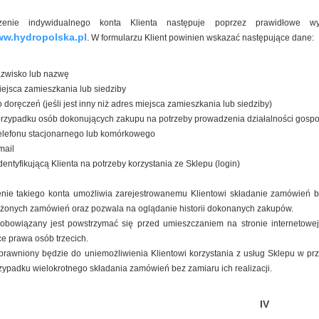
zenie indywidualnego konta Klienta następuje poprzez prawidłowe wyp
w.hydropolska.pl
. W formularzu Klient powinien wskazać następujące dane:
azwisko lub nazwę
ejsca zamieszkania lub siedziby
o doręczeń (jeśli jest inny niż adres miejsca zamieszkania lub siedziby)
przypadku osób dokonujących zakupu na potrzeby prowadzenia działalności gospo
telefonu stacjonarnego lub komórkowego
mail
entyfikującą Klienta na potrzeby korzystania ze Sklepu (login)
ie takiego konta umożliwia zarejestrowanemu Klientowi składanie zamówień b
WMET UNI
KOCIOŁ DREWMET UNI
KOCIOŁ DRE
łożonych zamówień oraz pozwala na oglądanie historii dokonanych zakupów.
 PANIKIEM
DREX 13KW Z PANIKIEM
DREX 9KW Z
zobowiązany jest powstrzymać się przed umieszczaniem na stronie internetowe
TOWYM
PELLOTOWYM
PELLOT
e prawa osób trzecich.
rawniony będzie do uniemożliwienia Klientowi korzystania z usług Sklepu w prz
zypadku wielokrotnego składania zamówień bez zamiaru ich realizacji.
IV