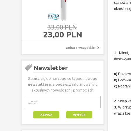
stanowią 
określone
33,00 PLN
23,00 PLN
zobacz wszystkie
1
. Klient
dostawy/o
Newsletter
a)
Przelew 
Zapisz się do naszego co tygodniowego
b)
Gotówka 
newslettera
, a bedziesz informowany o
c)
Pobranie
aktualnych nowościach i promocjach.
2.
Sklep k
3.
W przyp
wraz z kos