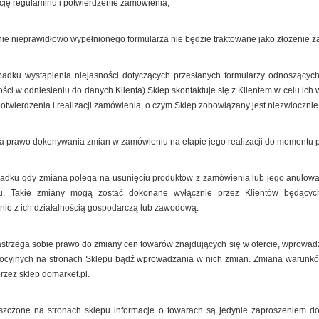
ję regulaminu i potwierdzenie zamówienia;
ie nieprawidłowo wypełnionego formularza nie będzie traktowane jako złożenie z
dku wystąpienia niejasności dotyczących przesłanych formularzy odnoszących 
ści w odniesieniu do danych Klienta) Sklep skontaktuje się z Klientem w celu ich
twierdzenia i realizacji zamówienia, o czym Sklep zobowiązany jest niezwłocznie
a prawo dokonywania zmian w zamówieniu na etapie jego realizacji do momentu prz
adku gdy zmiana polega na usunięciu produktów z zamówienia lub jego anulowani
nu. Takie zmiany mogą zostać dokonane wyłącznie przez Klientów będącyc
nio z ich działalnością gospodarczą lub zawodową.
astrzega sobie prawo do zmiany cen towarów znajdujących się w ofercie, wprowad
mocyjnych na stronach Sklepu bądź wprowadzania w nich zmian. Zmiana warunków 
przez sklep domarket.pl.
zczone na stronach sklepu informacje o towarach są jedynie zaproszeniem do 