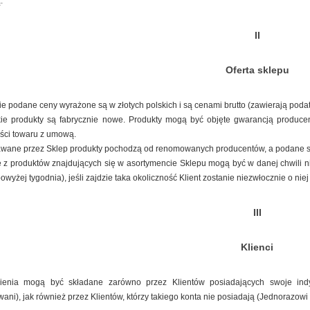
.
II
Oferta sklepu
e podane ceny wyrażone są w złotych polskich i są cenami brutto (zawierają podat
ie produkty są fabrycznie nowe. Produkty mogą być objęte gwarancją producent
ści towaru z umową.
ane przez Sklep produkty pochodzą od renomowanych producentów, a podane spe
 z produktów znajdujących się w asortymencie Sklepu mogą być w danej chwili 
 powyżej tygodnia), jeśli zajdzie taka okoliczność Klient zostanie niezwłocznie o n
III
Klienci
nia mogą być składane zarówno przez Klientów posiadających swoje ind
wani), jak również przez Klientów, którzy takiego konta nie posiadają (Jednorazowi 