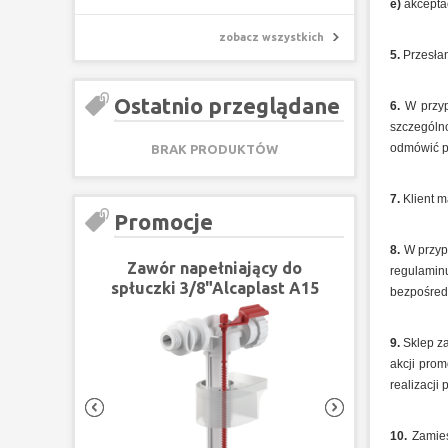
e)
akceptac
zobacz wszystkich
5.
Przesłan
Ostatnio przeglądane
6.
W przypa
szczególno
odmówić po
BRAK PRODUKTÓW
7.
Klient m
Promocje
8.
W przyp
Zawór napełniający do
regulami
spłuczki 3/8"Alcaplast A15
bezpośred
3/8
9.
Sklep z
akcji pro
realizacji 
10.
Zamies