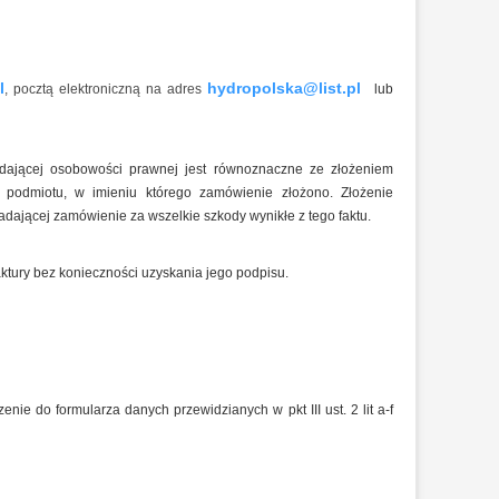
l
hydropolska@list.pl
, pocztą elektroniczną na adres
lub
9 600,00 PLN
8 364,0
00 PLN
00 PLN
adającej osobowości prawnej jest równoznaczne ze złożeniem
 podmiotu, w imieniu którego zamówienie złożono. Złożenie
ającej zamówienie za wszelkie szkody wynikłe z tego faktu.
tury bez konieczności uzyskania jego podpisu.
e do formularza danych przewidzianych w pkt III ust. 2 lit a-f