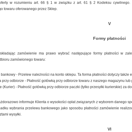
oferty w rozumieniu art. 66 § 1 w związku z art. 61 § 2 Kodeksu cywilnego. 
go towaru oferowanego przez Sklep.
V
Formy płatności
, składając zamówienie ma prawo wybrać następujące formy płatności w zal
dbioru zamówionego towaru:
bankowy - Przelew należności na konto sklepu. Ta forma płatności dotyczy także 
przy odbiorze - Płatność gotówką przy odbiorze towaru z naszego magazynu lub 
 (Kurier) - Płatność gotówką przy odbiorze paczki (tylko przesyłki kurierskie) za d
ażdorazowo informuje Klienta o wysokości opłat związanych z wyborem danego sp
adku wybrania przelewu bankowego jako sposobu płatności zamówienie realizowa
ztami wysyłki.
VI