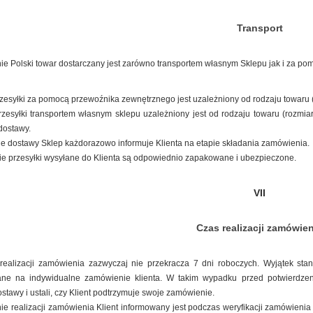
Transport
nie Polski towar dostarczany jest zarówno transportem własnym Sklepu jak i za po
zesyłki za pomocą przewoźnika zewnętrznego jest uzależniony od rodzaju towaru (
zesyłki transportem własnym sklepu uzależniony jest od rodzaju towaru (rozmi
dostawy.
ie dostawy Sklep każdorazowo informuje Klienta na etapie składania zamówienia.
e przesyłki wysyłane do Klienta są odpowiednio zapakowane i ubezpieczone.
VII
Czas realizacji zamówie
realizacji zamówienia zazwyczaj nie przekracza 7 dni roboczych. Wyjątek sta
ne na indywidualne zamówienie klienta. W takim wypadku przed potwierdze
ostawy i ustali, czy Klient podtrzymuje swoje zamówienie.
ie realizacji zamówienia Klient informowany jest podczas weryfikacji zamówienia 