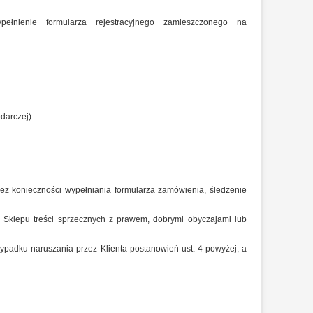
ełnienie formularza rejestracyjnego zamieszczonego na
darczej)
ez konieczności wypełniania formularza zamówienia, śledzenie
WMET UNI
KOCIOŁ MPM DS DUO 12-
KOCIOŁ MPM D
 PANIKIEM
24KW NIE WYMAGA BUFORA
17KW NIE WYM
j Sklepu treści sprzecznych z prawem, dobrymi obyczajami lub
OWYM
ypadku naruszania przez Klienta postanowień ust. 4 powyżej, a