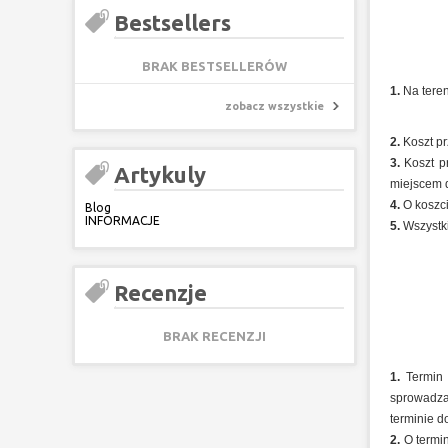
Bestsellers
BRAK BESTSELLERÓW
1.
Na tere
zobacz wszystkie
2.
Koszt pr
3.
Koszt pr
Artykuly
miejscem 
4.
O koszc
Blog
INFORMACJE
5.
Wszystki
Recenzje
BRAK RECENZJI
1.
Termin 
sprowadza
terminie d
2.
O termin