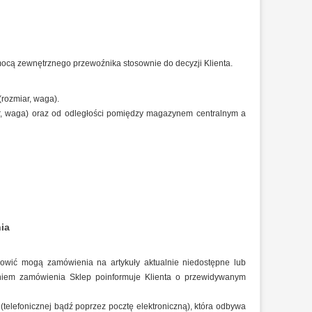
mocą zewnętrznego przewoźnika stosownie do decyzji Klienta.
rozmiar, waga).
ar, waga) oraz od odległości pomiędzy magazynem centralnym a
nia
nowić mogą zamówienia na artykuły aktualnie niedostępne lub
niem zamówienia Sklep poinformuje Klienta o przewidywanym
(telefonicznej bądź poprzez pocztę elektroniczną), która odbywa