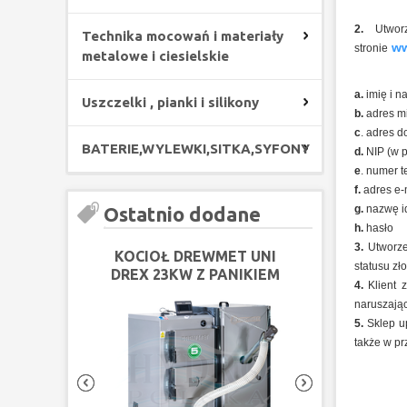
2.
Utwor
Technika mocowań i materiały
ww
stronie
metalowe i ciesielskie
a.
imię i n
Uszczelki , pianki i silikony
b.
adres mi
c
. adres d
BATERIE,WYLEWKI,SITKA,SYFONY
d.
NIP (w 
e
. numer 
f.
adres e-
Ostatnio dodane
g.
nazwę id
h.
hasło
3.
Utworzen
KOCIOŁ DREWMET UNI
KOCIOŁ DRE
statusu z
DREX 23KW Z PANIKIEM
DREX 18KW Z
4.
Klient 
PELLOTOWYM
PELLO
naruszając
5.
Sklep up
także w pr