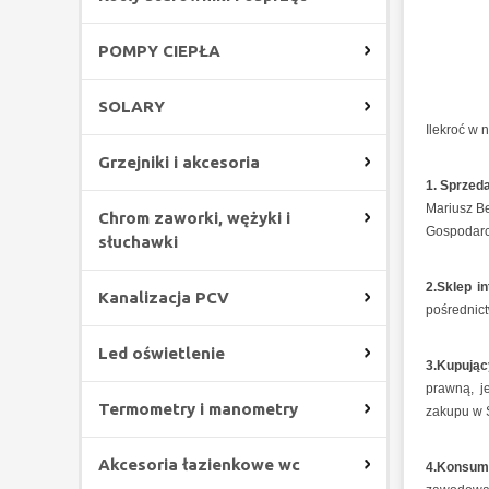
POMPY CIEPŁA
SOLARY
Ilekroć w 
Grzejniki i akcesoria
1. Sprze
Mariusz B
Chrom zaworki, wężyki i
Gospodarc
słuchawki
2.Sklep i
Kanalizacja PCV
pośrednict
Led oświetlenie
3.Kupują
prawną, j
Termometry i manometry
zakupu w 
Akcesoria łazienkowe wc
4.Konsum