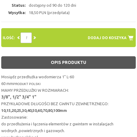
Status:
dostępny od 90 do 120 dni
Wysyłka:
18,50 PLN (przedpłata)
ILOŚĆ:
DODAJ DO KOSZYKA
OPIS PRODUKTU
Mosiądz przedłużka wodomierza 1" L-60
60 mm
PRODUKT POLSKI
MAMY PRZEDŁUŻKI W ROZMIARACH:
3/8", 1/2" 3/4" 1"
PRZYKŁADOWE DŁUGOŚCI BEZ GWINTU ZEWNETRZNEGO:
10,15,20,25,30,40,50,60,70,80,100mm
Zastosowanie:
do przedłużenia i łączenia elementów z gwintem w instalacjach
wodnych ,powietrznych i gazowych.